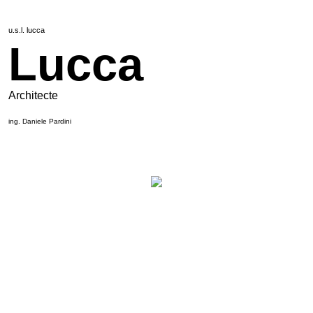
u.s.l. lucca
Lucca
Architecte
ing. Daniele Pardini